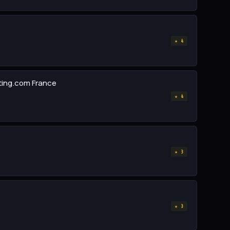
★ 4
sting.com France
★ 4
★ 3
★ 3