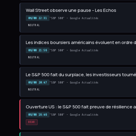
Wall Street observe une pause - Les Echos
06/08 22:31
"S&P 500" - Google Actualités
NEUTRAL
Les indices boursiers américains évoluent en ordre di
06/08 21:56
"S&P 500" - Google Actualités
NEUTRAL
Le S&P 500 fait du surplace, les investisseurs tour
06/08 20:47
"S&P 500" - Google Actualités
NEUTRAL
Ouverture US : le S&P 500 fait preuve de résilience 
06/08 16:46
"S&P 500" - Google Actualités
BEAR