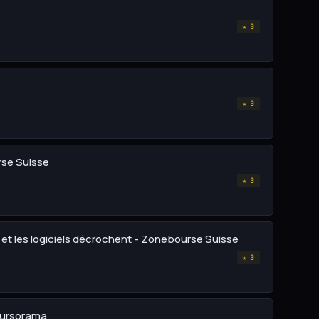
★ 3
★ 3
rse Suisse
★ 3
 et les logiciels décrochent - Zonebourse Suisse
★ 3
Boursorama