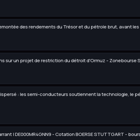
remontée des rendements du Trésor et du pétrole brut, avant les 
ns sur un projet de restriction du détroit d'Ormuz - Zonebourse 
dispersé : les semi-conducteurs soutiennent la technologie, le p
arrant | DE000MR4GNN9 - Cotation BOERSE STUTTGART - bourse