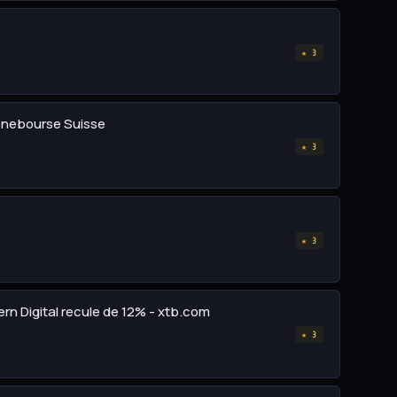
★ 3
 Zonebourse Suisse
★ 3
★ 3
ern Digital recule de 12% - xtb.com
★ 3