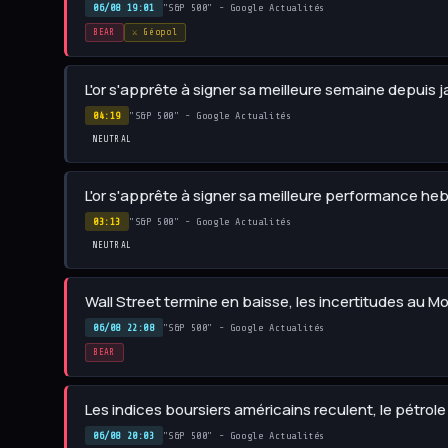
06/08 19:01
"S&P 500" - Google Actualités
BEAR
⚔️ Géopol
L'or s'apprête à signer sa meilleure semaine depuis j
04:19
"S&P 500" - Google Actualités
NEUTRAL
L'or s'apprête à signer sa meilleure performance heb
03:13
"S&P 500" - Google Actualités
NEUTRAL
Wall Street termine en baisse, les incertitudes au 
06/08 22:08
"S&P 500" - Google Actualités
BEAR
Les indices boursiers américains reculent, le pétro
06/08 20:03
"S&P 500" - Google Actualités