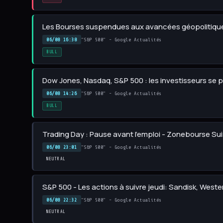
Les Bourses suspendues aux avancées géopolitiqu
06/08 16:38
"S&P 500" - Google Actualités
BULL
Dow Jones, Nasdaq, S&P 500 : les investisseurs se 
06/08 14:26
"S&P 500" - Google Actualités
BULL
Trading Day : Pause avant l'emploi - Zonebourse Su
06/08 23:01
"S&P 500" - Google Actualités
NEUTRAL
S&P 500 - Les actions à suivre jeudi: Sandisk, Weste
06/08 22:32
"S&P 500" - Google Actualités
NEUTRAL