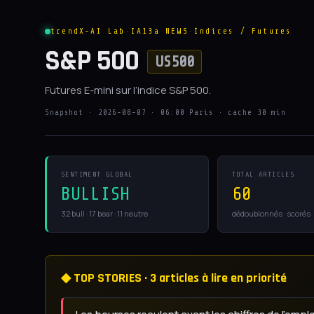
trendX-AI Lab
·
IA13a NEWS
·
Indices / Futures
S&P 500
US500
Futures E-mini sur l’indice S&P 500.
Snapshot · 2026-08-07 · 06:00 Paris · cache 30 min
SENTIMENT GLOBAL
TOTAL ARTICLES
BULLISH
60
32 bull · 17 bear · 11 neutre
dédoublonnés · scorés
◆ TOP STORIES · 3 articles à lire en priorité