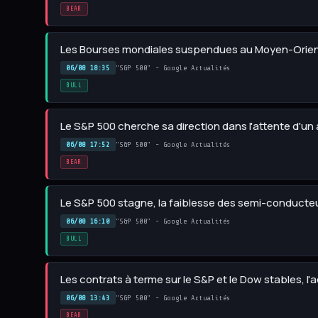
BEAR
Les Bourses mondiales suspendues au Moyen-Orien
06/08 18:35
"S&P 500" - Google Actualités
BULL
Le S&P 500 cherche sa direction dans l'attente d'un 
06/08 17:52
"S&P 500" - Google Actualités
BEAR
Le S&P 500 stagne, la faiblesse des semi-conducteu
06/08 16:10
"S&P 500" - Google Actualités
BULL
Les contrats à terme sur le S&P et le Dow stables, l
06/08 13:43
"S&P 500" - Google Actualités
BEAR