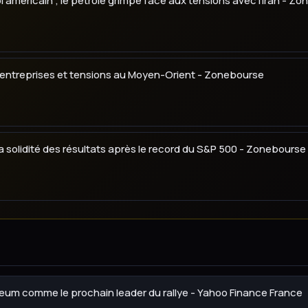
oi américain ; le pétrole grimpe face aux tensions avec l'Iran - Z
 d'entreprises et tensions au Moyen-Orient - Zonebourse
 la solidité des résultats après le record du S&P 500 - Zonebourse
reum comme le prochain leader du rallye - Yahoo Finance France