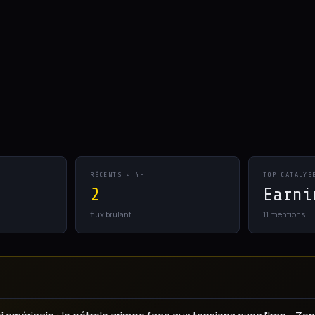
RÉCENTS < 4H
TOP CATALYS
2
Earni
flux brûlant
11 mentions