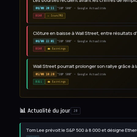
Les bourses reculent avant les chiffres de l'empl
06/08 20:11
"S&P 500" - Google Actualités
BEAR
⚔️ Iran/MO
Clôture en baisse à Wall Street, entre résultats
06/08 22:01
"S&P 500" - Google Actualités
BEAR
💼 Earnings
Wall Street pourrait prolonger son rallye grâce à
05/08 18:28
"S&P 500" - Google Actualités
BULL
💼 Earnings
📊 Actualité du jour
28
Tom Lee prévoit le S&P 500 à 8 000 et désigne Ethe