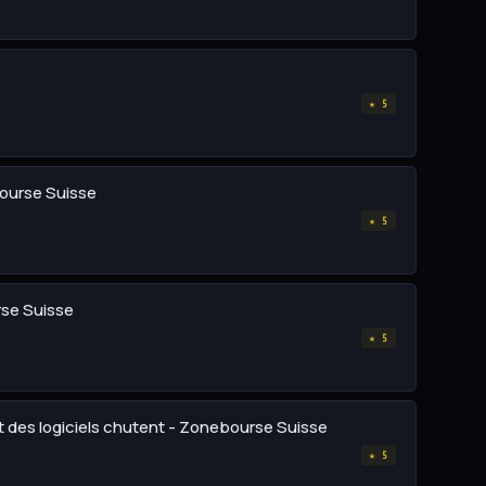
★ 5
bourse Suisse
★ 5
rse Suisse
★ 5
et des logiciels chutent - Zonebourse Suisse
★ 5