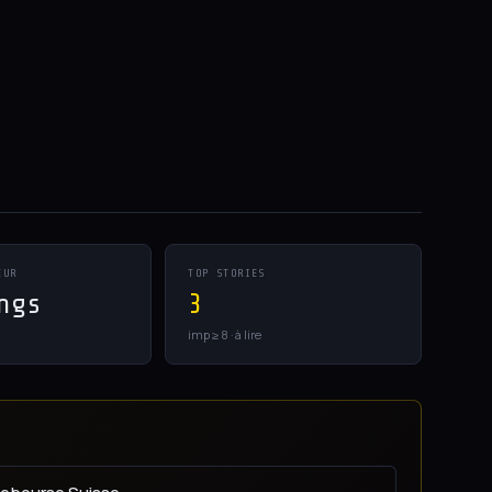
EUR
TOP STORIES
ngs
3
imp ≥ 8 · à lire