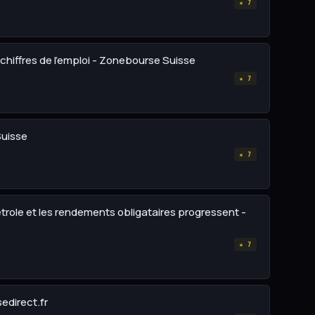
★ 7
chiffres de l'emploi - Zonebourse Suisse
★ 7
Suisse
★ 7
étrole et les rendements obligataires progressent -
★ 7
direct.fr