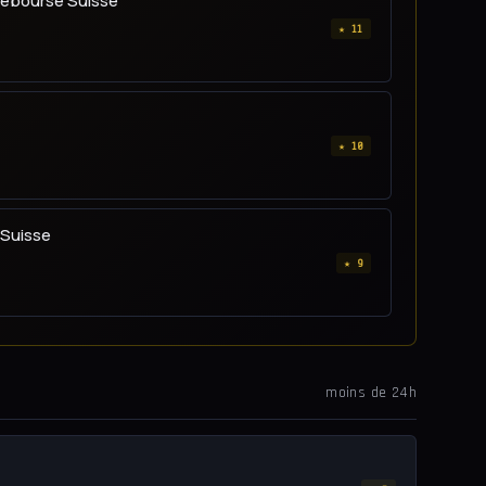
onebourse Suisse
★ 11
★ 10
 Suisse
★ 9
moins de 24h