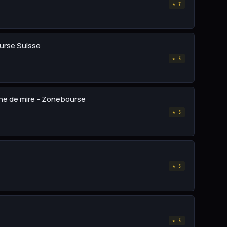
★ 7
ourse Suisse
★ 5
igne de mire - Zonebourse
★ 5
★ 5
★ 5