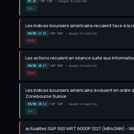
01:43
"S&P 500" - Google Actualités
BULL
Les indices boursiers américains reculent face à la 
06/08 23:33
"S&P 500" - Google Actualités
BEAR
Les actions reculent en séance suite aux informatio
06/08 20:17
"S&P 500" - Google Actualités
BEAR
Les indices boursiers américains évoluent en ordre 
Zonebourse Suisse
06/08 20:12
"S&P 500" - Google Actualités
BULL
actualites S&P 500 WRT 6000P 1227 (MR4GNN) - W