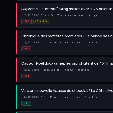
Supreme Court tariff ruling makes over $175 billion
25/02 10:00
"Cocoa Dec 25 site:reuters.com" - Google
BEAR
📜 Tariffs
Chronique des matières premières - La baisse des 
20/01 10:00
"Côte d'Ivoire cacao" - Google Actualité
BEAR
Cacao : Noël doux-amer, les prix chutent de 45 % m
25/12 10:00
"Cocoa Dec 25" - Google Actualités
BEAR
Vers une nouvelle hausse du chocolat? La Côte d'Ivo
02/10 09:00
"Côte d'Ivoire cacao" - Google Actualité
BULL