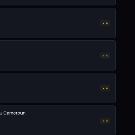
★ 4
★ 4
★ 4
 au Cameroun
★ 4