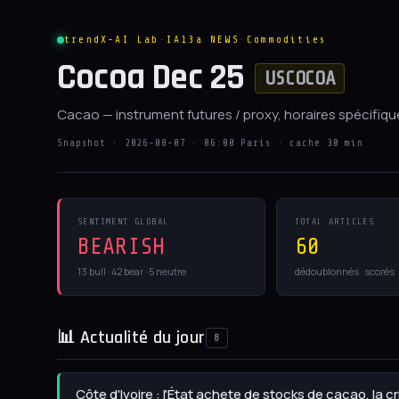
trendX-AI Lab
·
IA13a NEWS
·
Commodities
Cocoa Dec 25
USCOCOA
Cacao — instrument futures / proxy, horaires spécifiq
Snapshot · 2026-08-07 · 06:00 Paris · cache 30 min
SENTIMENT GLOBAL
TOTAL ARTICLES
BEARISH
60
13 bull · 42 bear · 5 neutre
dédoublonnés · scorés
📊 Actualité du jour
8
Côte d'Ivoire : l'État achete de stocks de cacao, la