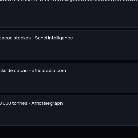
 cacao stockés - Sahel Intelligence
tocks de cacao - africaradio.com
0 000 tonnes - Africtelegraph