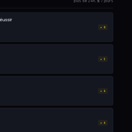
plus de 24h, ≤ 7 jours
éussir
★ 6
★ 5
★ 4
★ 4