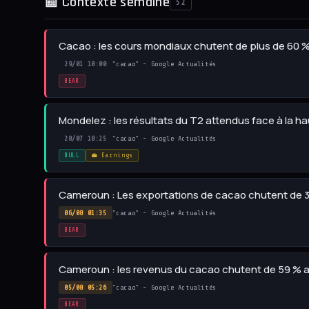
📰 Contexte semaine
52
Cacao : les cours mondiaux chutent de plus de 60 % 
29/01 10:00
"cacao" - Google Actualités
BEAR
Mondelez : les résultats du T2 attendus face à la 
28/07 18:25
"cacao" - Google Actualités
BULL
💼 Earnings
Cameroun : Les exportations de cacao chutent de 3
06/08 01:35
"cacao" - Google Actualités
BEAR
Cameroun : les revenus du cacao chutent de 59 % 
05/08 05:26
"cacao" - Google Actualités
BEAR