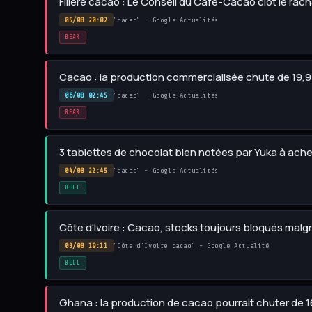
Filière cacao : Le Conseil du Café-Cacao clôt le rac
05/08 20:02
"cacao" - Google Actualités
BEAR
Cacao : la production commercialisée chute de 19,
06/08 02:45
"cacao" - Google Actualités
BEAR
3 tablettes de chocolat bien notées par Yuka à ac
04/08 22:45
"cacao" - Google Actualités
BULL
Côte d'Ivoire : Cacao, stocks toujours bloqués mal
03/08 19:11
"Côte d'Ivoire cacao" - Google Actualité
BULL
Ghana : la production de cacao pourrait chuter de 