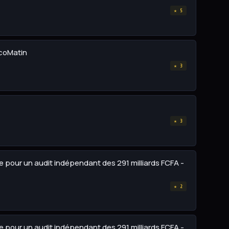
★ 5
EcoMatin
★ 3
★ 3
te pour un audit indépendant des 291 milliards FCFA -
★ 2
te pour un audit indépendant des 291 milliards FCFA -