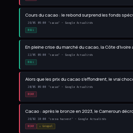
Cours du cacao : le rebond surprend les fonds spéc
26/05 09:00
"cacao" - Google Actualités
BULL
En pleine crise du marché du cacao, la Côte d’Ivoire
22/05 09:00
"cacao" - Google Actualités
BULL
Alors que les prix du cacao s'effondrent, le vrai cho
20/05 09:00
"cacao" - Google Actualités
BEAR
Cacao : après le bronze en 2023, le Cameroun décr
26/02 10:00
"cocoa harvest" - Google Actualités
BEAR
⚔️ Géopol