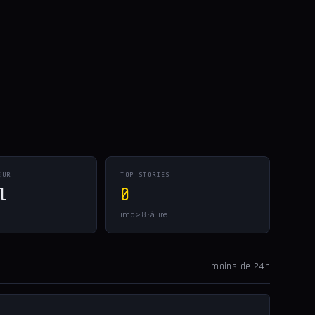
EUR
TOP STORIES
l
0
imp ≥ 8 · à lire
moins de 24h