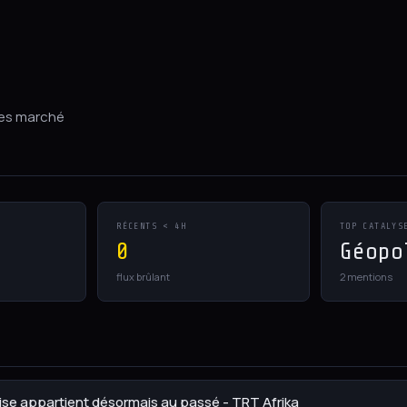
ues marché
RÉCENTS < 4H
TOP CATALYS
0
Géopo
flux brûlant
2 mentions
 crise appartient désormais au passé - TRT Afrika