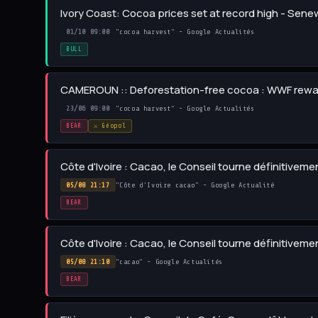
Ivory Coast: Cocoa prices set at record high - Sen
01/10 09:00
"cocoa harvest" - Google Actualités
BULL
CAMEROUN :: Deforestation-free cocoa : WWF rewa
23/06 09:00
"cocoa harvest" - Google Actualités
BEAR
⚔️ Géopol
Côte d'Ivoire : Cacao, le Conseil tourne définitivem
05/08 21:17
"Côte d'Ivoire cacao" - Google Actualité
BEAR
Côte d'Ivoire : Cacao, le Conseil tourne définitivem
05/08 21:10
"cacao" - Google Actualités
BEAR