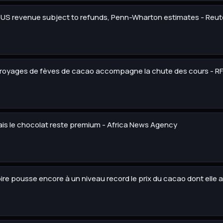
 in US revenue subject to refunds, Penn-Wharton estimates - Reut
broyages de fèves de cacao accompagne la chute des cours - RF
ais le chocolat reste premium - Africa News Agency
ire pousse encore à un niveau record le prix du cacao dont elle