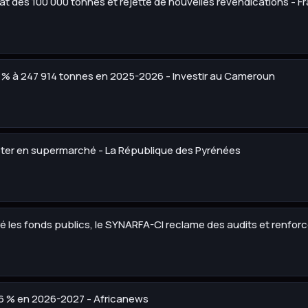
hat des 100 000 tonnes et rejette de nouvelles revendications - F
9 % à 247 914 tonnes en 2025-2026 - Investir au Cameroun
heter en supermarché - La République des Pyrénées
gré les fonds publics, le SYNARFA-CI reclame des audits et renf
16 % en 2026-2027 - Africanews