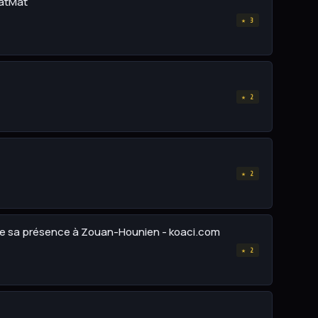
ratMat
★ 3
★ 2
★ 2
orce sa présence à Zouan-Hounien - koaci.com
★ 2