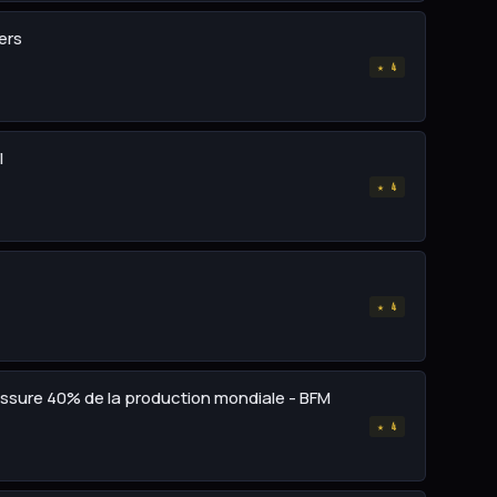
ers
★ 4
I
★ 4
★ 4
 assure 40% de la production mondiale - BFM
★ 4