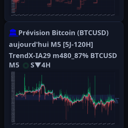
🏛️
Prévision Bitcoin (BTCUSD)
aujourd'hui M5 [5J-120H]
TrendX-IA29 m480_87% BTCUSD
M5
S▼4H