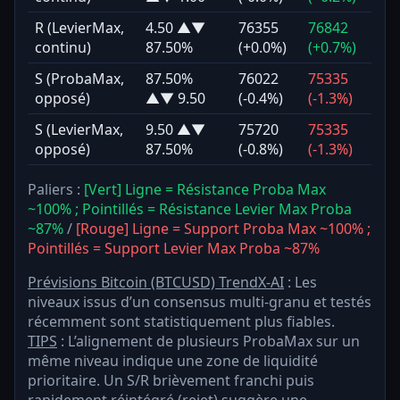
R (LevierMax,
4.50 ▲▼
76355
76842
continu)
87.50%
(+0.0%)
(+0.7%)
S (ProbaMax,
87.50%
76022
75335
opposé)
▲▼ 9.50
(-0.4%)
(-1.3%)
S (LevierMax,
9.50 ▲▼
75720
75335
opposé)
87.50%
(-0.8%)
(-1.3%)
Paliers :
[Vert] Ligne = Résistance Proba Max
~100% ; Pointillés = Résistance Levier Max Proba
~87%
/
[Rouge] Ligne = Support Proba Max ~100% ;
Pointillés = Support Levier Max Proba ~87%
Prévisions Bitcoin (BTCUSD) TrendX-AI
: Les
niveaux issus d’un consensus multi-granu et testés
récemment sont statistiquement plus fiables.
TIPS
: L’alignement de plusieurs ProbaMax sur un
même niveau indique une zone de liquidité
prioritaire. Un S/R brièvement franchi puis