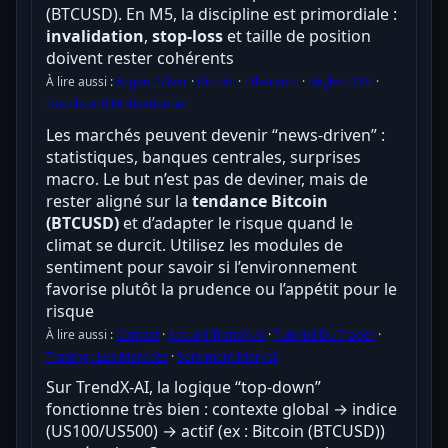
(BTCUSD). En M5, la discipline est primordiale :
invalidation
,
stop-loss
et taille de position
doivent rester cohérents
À lire aussi :
Argent Silver
·
Bitcoin
·
Ethereum
·
Règles D’Or
·
Dashboard Motivationnel
Les marchés peuvent devenir “news-driven” :
statistiques, banques centrales, surprises
macro. Le but n’est pas de deviner, mais de
rester aligné sur la
tendance Bitcoin
(BTCUSD)
et d’adapter le risque quand le
climat se durcit. Utilisez les modules de
sentiment pour savoir si l’environnement
favorise plutôt la prudence ou l’appétit pour le
risque
À lire aussi :
Contact
·
Accueil TrendX AI
·
Tutoriel Du Trader
·
Trading : Les Marchés
·
Sentiment Market
Sur TrendX-AI, la logique “top-down”
fonctionne très bien : contexte global → indice
(US100/US500) → actif (ex : Bitcoin (BTCUSD))