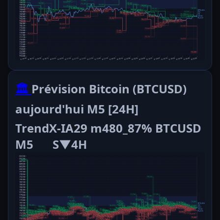
🏛️
Prévision Bitcoin (BTCUSD)
aujourd'hui M5 [24H]
TrendX-IA29 m480_87% BTCUSD
M5
S▼4H