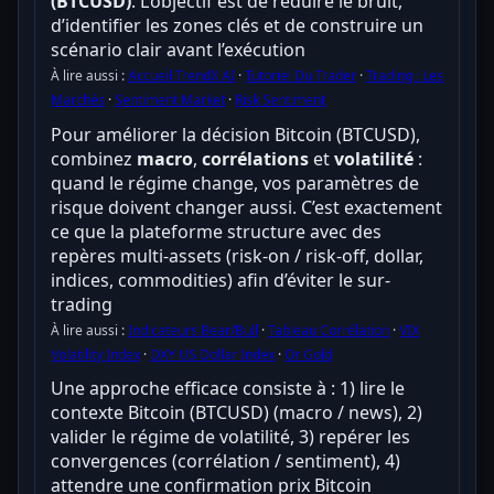
(BTCUSD)
. L’objectif est de réduire le bruit,
d’identifier les zones clés et de construire un
scénario clair avant l’exécution
À lire aussi :
Accueil TrendX AI
·
Tutoriel Du Trader
·
Trading : Les
Marchés
·
Sentiment Market
·
Risk Sentiment
Pour améliorer la décision Bitcoin (BTCUSD),
combinez
macro
,
corrélations
et
volatilité
:
quand le régime change, vos paramètres de
risque doivent changer aussi. C’est exactement
ce que la plateforme structure avec des
repères multi-assets (risk-on / risk-off, dollar,
indices, commodities) afin d’éviter le sur-
trading
À lire aussi :
Indicateurs Bear/Bull
·
Tableau Corrélation
·
VIX
Volatility Index
·
DXY US Dollar Index
·
Or Gold
Une approche efficace consiste à : 1) lire le
contexte Bitcoin (BTCUSD) (macro / news), 2)
valider le régime de volatilité, 3) repérer les
convergences (corrélation / sentiment), 4)
attendre une confirmation prix Bitcoin