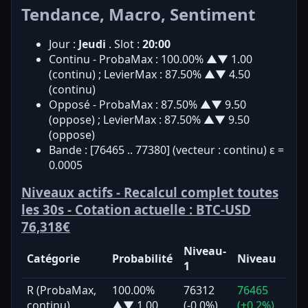
Tendance, Macro, Sentiment
Jour :
Jeudi
. Slot :
20:00
Continu - ProbaMax : 100.00% ▲▼ 1.00
(continu) ; LevierMax : 87.50% ▲▼ 4.50
(continu)
Opposé - ProbaMax : 87.50% ▲▼ 9.50
(oppose) ; LevierMax : 87.50% ▲▼ 9.50
(oppose)
Bande : [76465 .. 77380] (vecteur : continu) ε =
0.0005
Niveaux actifs - Recalcul complet toutes
les 30s - Cotation actuelle :
BTC-USD
76,318€
Niveau-
Catégorie
Probabilité
Niveau
1
R (ProbaMax,
100.00%
76312
76465
continu)
▲▼ 1.00
(-0.0%)
(+0.2%)