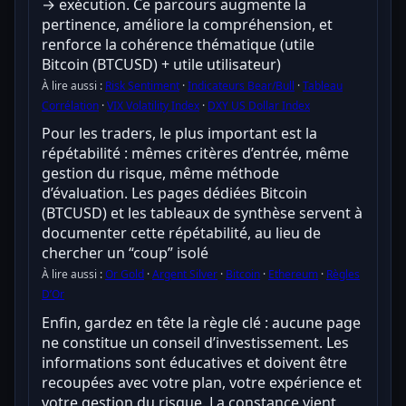
→ exécution. Ce parcours augmente la
pertinence, améliore la compréhension, et
renforce la cohérence thématique (utile
Bitcoin (BTCUSD) + utile utilisateur)
À lire aussi :
Risk Sentiment
·
Indicateurs Bear/Bull
·
Tableau
Corrélation
·
VIX Volatility Index
·
DXY US Dollar Index
Pour les traders, le plus important est la
répétabilité : mêmes critères d’entrée, même
gestion du risque, même méthode
d’évaluation. Les pages dédiées Bitcoin
(BTCUSD) et les tableaux de synthèse servent à
documenter cette répétabilité, au lieu de
chercher un “coup” isolé
À lire aussi :
Or Gold
·
Argent Silver
·
Bitcoin
·
Ethereum
·
Règles
D’Or
Enfin, gardez en tête la règle clé : aucune page
ne constitue un conseil d’investissement. Les
informations sont éducatives et doivent être
recoupées avec votre plan, votre expérience et
votre gestion du risque. La constance vient