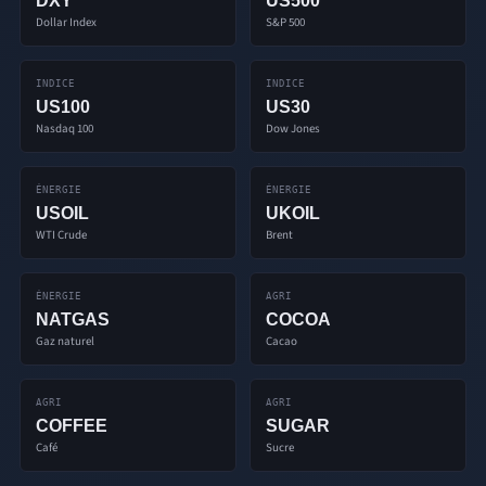
DXY
US500
Dollar Index
S&P 500
INDICE
INDICE
US100
US30
Nasdaq 100
Dow Jones
ÉNERGIE
ÉNERGIE
USOIL
UKOIL
WTI Crude
Brent
ÉNERGIE
AGRI
NATGAS
COCOA
Gaz naturel
Cacao
AGRI
AGRI
COFFEE
SUGAR
Café
Sucre