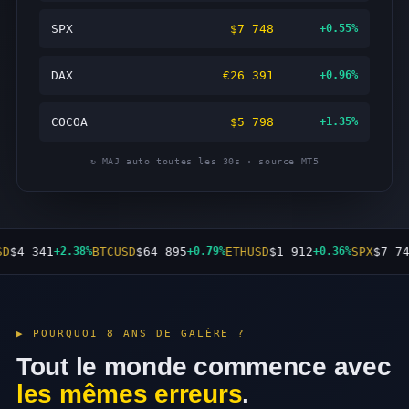
SPX
$7 748
+0.55%
DAX
€26 391
+0.96%
COCOA
$5 798
+1.35%
↻ MAJ auto toutes les 30s · source MT5
D
$4 341
+2.38%
BTCUSD
$64 895
+0.79%
ETHUSD
$1 912
+0.36%
SPX
$7 74
▶ POURQUOI 8 ANS DE GALÈRE ?
Tout le monde commence avec
les mêmes erreurs
.