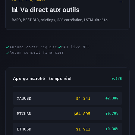
→
TU ES PRO/QUANT
📊 Va direct aux outils
BARO, BEST BUY, briefings, IA98 corrélation, LSTM ultra512.
Aucune carte requise
MAJ live MT5
Aucun conseil financier
Aperçu marché · temps réel
LIVE
XAUUSD
$4 341
+2.38%
BTCUSD
$64 895
+0.79%
ETHUSD
$1 912
+0.36%