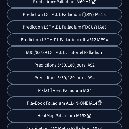
Prediction+ Palladium M60 H1🏆
Prediction LSTM.DL Palladium f(DXY) IA81⭐
Prediction LSTM.DL Palladium f(DGUY) IA83
Prédiction LSTM.DL Palladium ultra512 IA89⭐
IA81/83/89 LSTM.DL : Tutoriel Palladium
Predictions 5/30/180 jours IA92
Predictions 5/30/180 jours IA94
RiskOff Alert Palladium IA07
PlayBook Palladium ALL-IN-ONE IA14🏆
HeatMap Palladium IA19X🏆
Corrélation DAY Matrix Palladium IA98⭐