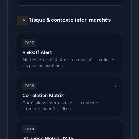
Risque & contexte inter-marchés
06
IA07
RiskOff Alert
Alertes volatilité & stress de marché — anticipe
les phases extrêmes.
IA98
⭐
Corrélation Matrix
Corrélations inter-marchés — contexte
structurel pour Palladium.
IA10
Influence Météo US 15j