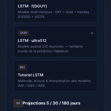
LSTM · f(DGUY)
Modèle multi-facteurs : DXY + Gold + Nasdaq
(US100) + US10Y.
IA89
⭐
LSTM · ultra512
Modèle avancé 512 neurones — l'artillerie
lourde de la prédiction Palladium.
DOC
Tutoriel LSTM
Méthode, lecture & interprétation des modèles
IA81 / IA83 / IA89.
Projections 5 / 30 / 180 jours
04