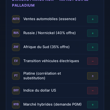
PALLADIUM
Ventes automobiles (essence)
+
AUTO
Russie / Nornickel (40% offre)
+
RUS
Afrique du Sud (35% offre)
+
ZAF
Transition véhicules électriques
−
EV
Platine (corrélation et
±
PT
substitution)
Indice du dollar US
−
DXY
Marché hybrides (demande PGM)
+
HYB