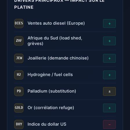
DRIVERS PRINCIPAUX — IMPACT SUR LE
PLATINE
Ventes auto diesel (Europe)
+
DIES
Afrique du Sud (load shed,
+
ZAF
grèves)
Joaillerie (demande chinoise)
+
JEW
Hydrogène / fuel cells
+
H2
Palladium (substitution)
±
PD
Or (corrélation refuge)
+
GOLD
Indice du dollar US
−
DXY