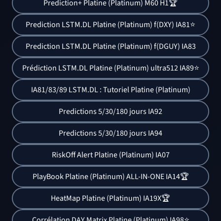
Prediction+ Platine (Platinum) M60 H1🏆
Prediction LSTM.DL Platine (Platinum) f(DXY) IA81⭐
Prediction LSTM.DL Platine (Platinum) f(DGUY) IA83
Prédiction LSTM.DL Platine (Platinum) ultra512 IA89⭐
IA81/83/89 LSTM.DL : Tutoriel Platine (Platinum)
Predictions 5/30/180 jours IA92
Predictions 5/30/180 jours IA94
RiskOff Alert Platine (Platinum) IA07
PlayBook Platine (Platinum) ALL-IN-ONE IA14🏆
HeatMap Platine (Platinum) IA19X🏆
Corrélation DAY Matrix Platine (Platinum) IA98⭐