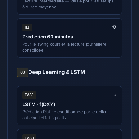
Lecture intermédiaire — idéale pour les setups
à durée moyenne.
H1
🏆
Prédiction 60 minutes
Pour le swing court et la lecture journalière
consolidée.
Deep Learning & LSTM
03
IA81
⭐
LSTM · f(DXY)
Prédiction Platine conditionnée par le dollar —
anticipe l'effet liquidity.
IA83