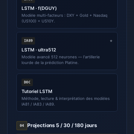
LSTM · f(DGUY)
Modèle multi-facteurs : DXY + Gold + Nasdaq
(US100) + US10Y.
IA89
⭐
LSTM · ultra512
Modèle avancé 512 neurones — l'artillerie
lourde de la prédiction Platine.
DOC
Tutoriel LSTM
Méthode, lecture & interprétation des modèles
IA81 / IA83 / IA89.
Projections 5 / 30 / 180 jours
04