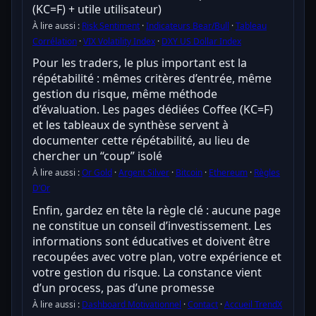
(KC=F) + utile utilisateur)
À lire aussi :
Risk Sentiment
·
Indicateurs Bear/Bull
·
Tableau
Corrélation
·
VIX Volatility Index
·
DXY US Dollar Index
Pour les traders, le plus important est la
répétabilité : mêmes critères d’entrée, même
gestion du risque, même méthode
d’évaluation. Les pages dédiées Coffee (KC=F)
et les tableaux de synthèse servent à
documenter cette répétabilité, au lieu de
chercher un “coup” isolé
À lire aussi :
Or Gold
·
Argent Silver
·
Bitcoin
·
Ethereum
·
Règles
D’Or
Enfin, gardez en tête la règle clé : aucune page
ne constitue un conseil d’investissement. Les
informations sont éducatives et doivent être
recoupées avec votre plan, votre expérience et
votre gestion du risque. La constance vient
d’un process, pas d’une promesse
À lire aussi :
Dashboard Motivationnel
·
Contact
·
Accueil TrendX