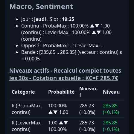
Macro, Sentiment
Jour :
Jeudi
. Slot :
19:25
Continu - ProbaMax : 100.00% ▲▼ 1.00
(continu) ; LevierMax : 100.00% ▲▼ 1.00
(continu)
Opposé - ProbaMax : - ; LevierMax : -
Bande : [285.85 .. 285.85] (vecteur : continu) ε
= 0.0005
Niveaux actifs - Recalcul complet toutes
les 30s - Cotation actuelle :
KC=F 285.7€
Niveau-
Catégorie
Probabilité
Niveau
1
R (ProbaMax,
100.00%
285.73
285.85
continu)
▲▼ 1.00
(+0.0%)
(+0.1%)
R (LevierMax,
1.00 ▲▼
285.73
285.85
continu)
100.00%
(+0.0%)
(+0.1%)