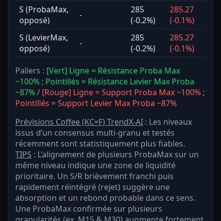
S (ProbaMax,
285
285.27
-
opposé)
(-0.2%)
(-0.1%)
S (LevierMax,
285
285.27
-
opposé)
(-0.2%)
(-0.1%)
Paliers :
[Vert] Ligne = Résistance Proba Max
~100% ; Pointillés = Résistance Levier Max Proba
~87%
/
[Rouge] Ligne = Support Proba Max ~100% ;
Pointillés = Support Levier Max Proba ~87%
Prévisions Coffee (KC=F) TrendX-AI
: Les niveaux
issus d’un consensus multi-granu et testés
récemment sont statistiquement plus fiables.
TIPS
: L’alignement de plusieurs ProbaMax sur un
même niveau indique une zone de liquidité
prioritaire. Un S/R brièvement franchi puis
rapidement réintégré (rejet) suggère une
absorption et un rebond probable dans ce sens.
Une ProbaMax confirmée sur plusieurs
granularités (ex. M15 & M30) augmente fortement