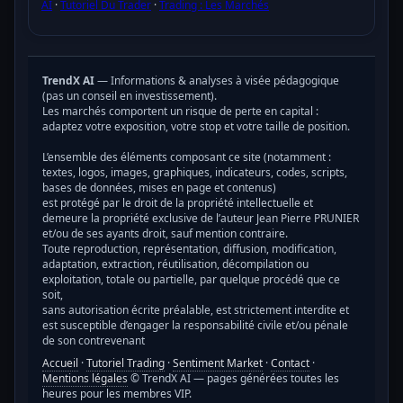
AI
·
Tutoriel Du Trader
·
Trading : Les Marchés
TrendX AI
— Informations & analyses à visée pédagogique
(pas un conseil en investissement).
Les marchés comportent un risque de perte en capital :
adaptez votre exposition, votre stop et votre taille de position.
L’ensemble des éléments composant ce site (notamment :
textes, logos, images, graphiques, indicateurs, codes, scripts,
bases de données, mises en page et contenus)
est protégé par le droit de la propriété intellectuelle et
demeure la propriété exclusive de l’auteur Jean Pierre PRUNIER
et/ou de ses ayants droit, sauf mention contraire.
Toute reproduction, représentation, diffusion, modification,
adaptation, extraction, réutilisation, décompilation ou
exploitation, totale ou partielle, par quelque procédé que ce
soit,
sans autorisation écrite préalable, est strictement interdite et
est susceptible d’engager la responsabilité civile et/ou pénale
de son contrevenant
Accueil
·
Tutoriel Trading
·
Sentiment Market
·
Contact
·
Mentions légales
© TrendX AI — pages générées toutes les
heures pour les membres VIP.