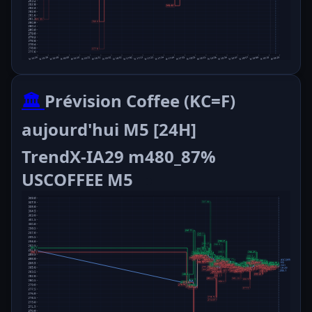
🏛️
Prévision Coffee (KC=F)
aujourd'hui M5 [24H]
TrendX-IA29 m480_87%
USCOFFEE M5