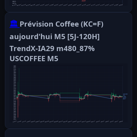
🏛️
Prévision Coffee (KC=F)
aujourd'hui M5 [5J-120H]
TrendX-IA29 m480_87%
USCOFFEE M5