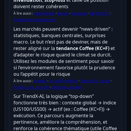
invalidation
,
stop-loss
et taille de position
doivent rester cohérents
À lire aussi :
Argent Silver
·
Bitcoin
·
Ethereum
·
Règles D’Or
·
Dashboard Motivationnel
Les marchés peuvent devenir “news-driven” :
statistiques, banques centrales, surprises
macro. Le but n’est pas de deviner, mais de
rester aligné sur la
tendance Coffee (KC=F)
et
d’adapter le risque quand le climat se durcit.
Utilisez les modules de sentiment pour savoir
si l’environnement favorise plutôt la prudence
ou l’appétit pour le risque
À lire aussi :
Contact
·
Accueil TrendX AI
·
Tutoriel Du Trader
·
Trading : Les Marchés
·
Sentiment Market
Sur TrendX-AI, la logique “top-down”
fonctionne très bien : contexte global → indice
(US100/US500) → actif (ex : Coffee (KC=F)) →
exécution. Ce parcours augmente la
pertinence, améliore la compréhension, et
renforce la cohérence thématique (utile Coffee