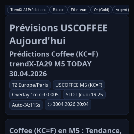
TrendX-AI Prédictions
Bitcoin
Ethereum
Or (Gold)
Argent (Sil
Prévisions USCOFFEE
Aujourd'hui
Prédictions Coffee (KC=F)
trendX-IA29 M5 TODAY
30.04.2026
TZ:Europe/Paris
USCOFFEE M5 (KC=F)
Overlay:1m ε=0.0005
SLOT:Jeudi 19:25
⭮ 3004.2026 20:04
Auto-IA:115s
Coffee (KC=F) en M5 : Tendance,